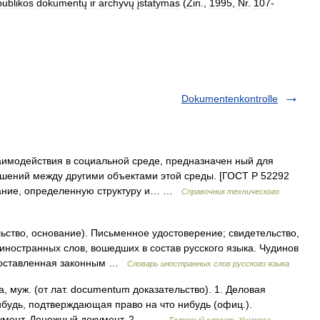
ublikos
dokumentų
ir
archyvų
įstatymas
(
Žin
.,
1995
,
Nr
.
107
-
Dokumentenkontrolle
модействия в социальной среде, предназначен ный для
ений между другими объектами этой среды. [ГОСТ Р 52292
вание, определенную структуру и… …
Справочник технического
ьство, основание). Письменное удостоверение; свидетельство,
иностранных слов, вошедших в состав русского языка. Чудинов
 составленная законным …
Словарь иностранных слов русского языка
, муж. (от лат. documentum доказательство). 1. Деловая
ибудь, подтверждающая право на что нибудь (офиц.).
кумент. Денежный документ. 2.… …