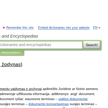
Remember this site
Embed dictionaries into your website
EN
s and Encyclopedias
Search!
Interpretations
ų žodynas)
umentų
valdymas
ir
archyvai
apibrėžtis
Juridinio
ar
fizinio
asmens
laikmenoje
užfiksuota
informacija
.
atitikmenys
:
angl
.
document
;
document
ryšiai
:
siauresnis
terminas
–
veiklos
dokumentai
susijęs
terminas
–
dokumento
konvertavimas
susijęs
terminas
–