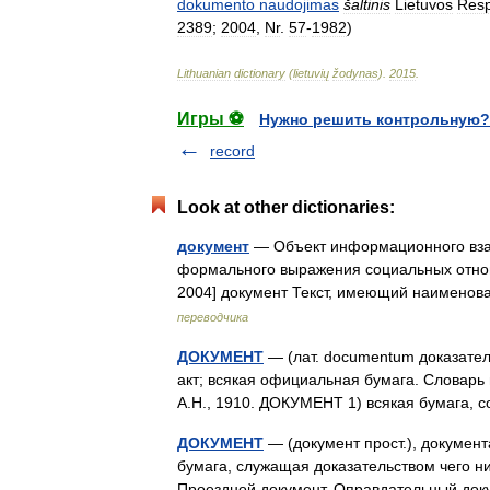
dokumento
naudojimas
šaltinis
Lietuvos
Resp
2389
;
2004
,
Nr
.
57
-
1982
)
Lithuanian
dictionary
(
lietuvių
žodynas
)
.
2015
.
Игры ⚽
Нужно решить контрольную?
record
Look at other dictionaries:
документ
— Объект информационного взаи
формального выражения социальных отнош
2004] документ Текст, имеющий наимено
переводчика
ДОКУМЕНТ
— (лат. documentum доказател
акт; всякая официальная бумага. Словарь 
А.Н., 1910. ДОКУМЕНТ 1) всякая бумага,
ДОКУМЕНТ
— (документ прост.), документа
бумага, служащая доказательством чего н
Проездной документ. Оправдательный до