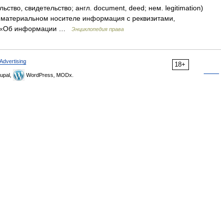
ство, свидетельство; англ. document, deed; нем. legitimation)
 материальном носителе информация с реквизитами,
З «Об информации …
Энциклопедия права
Advertising
18+
upal,
WordPress, MODx.