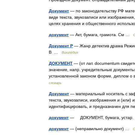
Документ
— по законодательству РФ мате
виде текста, звукозаписи или изображения
целях хранения и общественного исполь
документ
— Акт, бумага, грамота. См …
Документ Р
— Жанр детектив драма Режис
В …
Википедия
ДОКУМЕНТ
— (от лат. documentum свидет
значение, напр. учредительные документы
установленной законом форме, диплом о
словарь
Документ
— материальный носитель с за
текста, звукозаписи, изображения и (или)
идентифицировать, и предназначен для 
документ
— ДОКУМЕНТ, бумага, устар.
документ
— (неправильно документ) …
С