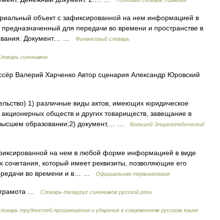
Толковый словарь Ушакова
риальный объект с зафиксированной на нем информацией в
, предназначенный для передачи во времени и пространстве в
зования. Документ… …
Финансовый словарь
Словарь синонимов
сёр Валерий Харченко Автор сценария Александр Юровский
ельство) 1) различные виды актов, имеющих юридическое
 акционерных обществ и других товариществ, завещание в
 высшем образовании;2) документ,… …
Большой Энциклопедический
фиксированной на нем в любой форме информацией в виде
 их сочетания, который имеет реквизиты, позволяющие его
передачи во времени и в… …
Официальная терминология
 грамота …
Словарь-тезаурус синонимов русской речи
ловарь трудностей произношения и ударения в современном русском языке