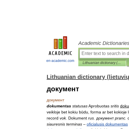
Academic Dictionarie
en-academic.com
Lithuanian dictionary (lietuvių žodynas)
Lithuanian dictionary (lietuvi
документ
документ
dokumentas
statusas
Aprobuotas
sritis
dok
veikloje
bet
kokiu
būdu
,
forma
ar
bet
kokioje
record
vok
.
Dokument
rus
.
документ
pranc
.
siauresnis
terminas
–
oficialusis
dokumentas